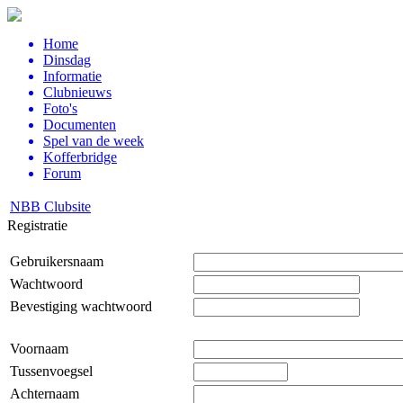
Home
Dinsdag
Informatie
Clubnieuws
Foto's
Documenten
Spel van de week
Kofferbridge
Forum
NBB Clubsite
Registratie
Gebruikersnaam
Wachtwoord
Bevestiging wachtwoord
Voornaam
Tussenvoegsel
Achternaam